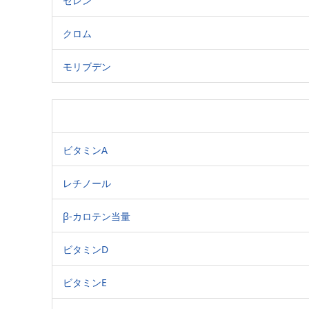
セレン
クロム
モリブデン
ビタミンA
レチノール
β-カロテン当量
ビタミンD
ビタミンE