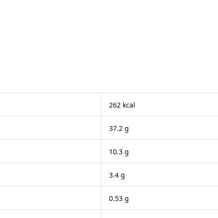
。
262 kcal
37.2 g
10.3 g
3.4 g
0.53 g