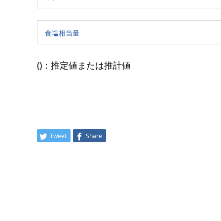
食塩相当量
()：推定値または推計値
Tweet
Share