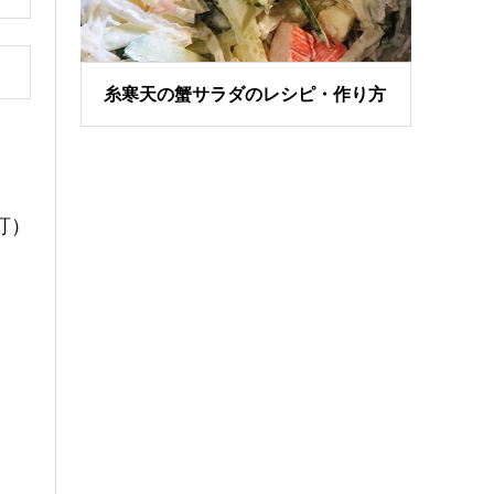
糸寒天の蟹サラダのレシピ・作り方
訂）