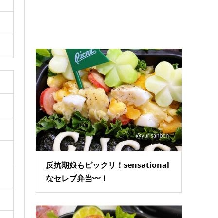
反抗期娘もビックリ！sensational
なセレブ弁当〰！