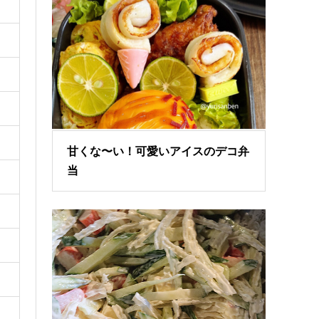
甘くな〜い！可愛いアイスのデコ弁
当