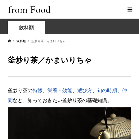
飲料類
飲料類
釜炒り茶／かまいりちゃ
釜炒り茶／かまいりちゃ
釜炒り茶の
特徴
、
栄養・効能
、
選び方
、
旬の時期
、
仲
間
など、知っておきたい釜炒り茶の基礎知識。