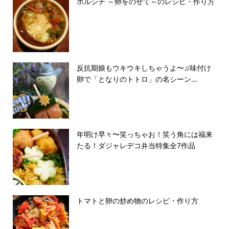
ボルシチ ～卵をのせて～のレシピ・作り方
反抗期娘もウキウキしちゃうよ〜♫味付け
卵で「となりのトトロ」の名シーン...
年明け早々〜笑っちゃお！笑う角には福来
たる！ダジャレデコ弁当特集全7作品
トマトと卵の炒め物のレシピ・作り方