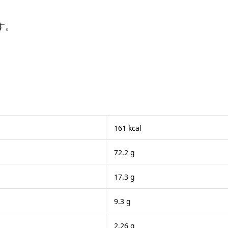
す。
161 kcal
72.2 g
17.3 g
9.3 g
2.26 g