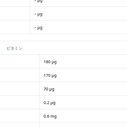
– μg
– μg
– μg
ビタミン
180 μg
170 μg
70 μg
0.2 μg
0.6 mg