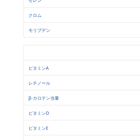
セレン
クロム
モリブデン
ビタミンA
レチノール
β-カロテン当量
ビタミンD
ビタミンE