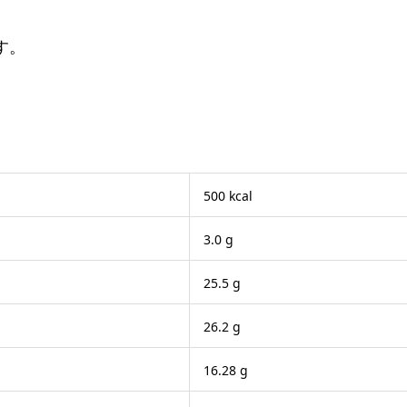
す。
500 kcal
3.0 g
25.5 g
26.2 g
16.28 g