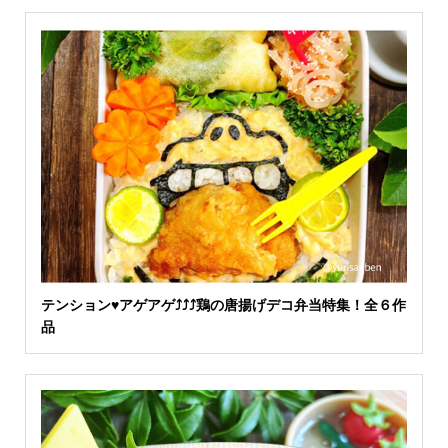
テンション♥アゲアゲ⤴︎⤴︎⤴︎鶏の唐揚げデコ弁当特集！全６作
品