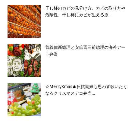
干し柿のカビの見分け方、カビの取り方や
危険性、干し柿にカビが生える原...
菅義偉新総理と安倍晋三前総理の海苔アー
ト弁当
☆MerryXmas🎄反抗期娘も思わず歌いたく
なるクリスマスデコ弁当...