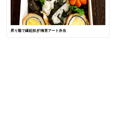
昇り龍で縁起担ぎ!海苔アート弁当