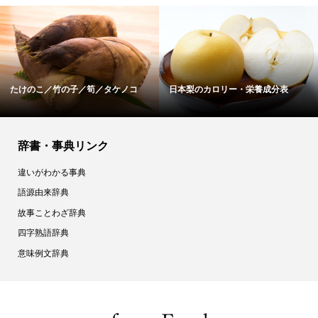
たけのこ／竹の子／筍／タケノコ
日本梨のカロリー・栄養成分表
辞書・事典リンク
違いがわかる事典
語源由来辞典
故事ことわざ辞典
四字熟語辞典
意味例文辞典