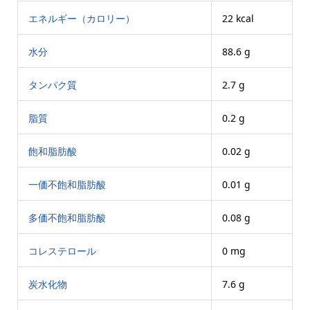
エネルギー（カロリー）
22 kcal
水分
88.6 g
タンパク質
2.7 g
脂質
0.2 g
飽和脂肪酸
0.02 g
一価不飽和脂肪酸
0.01 g
多価不飽和脂肪酸
0.08 g
コレステロール
0 mg
炭水化物
7.6 g