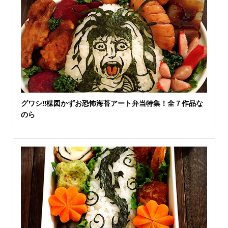
グワシ‼︎楳図かずお恐怖海苔アート弁当特集！全７作品な
のら