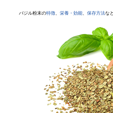
バジル粉末の
特徴
、
栄養・効能
、
保存方法
な