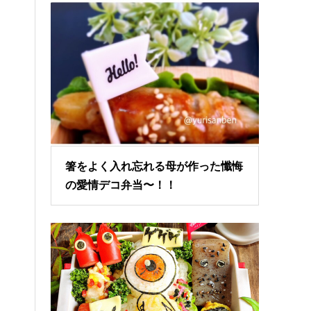
箸をよく入れ忘れる母が作った懺悔
の愛情デコ弁当〜！！