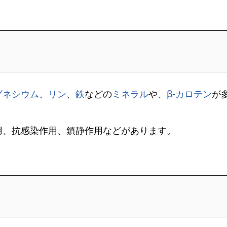
グネシウム
、
リン
、
鉄
などの
ミネラル
や、
β-カロテン
が
用、抗感染作用、鎮静作用などがあります。