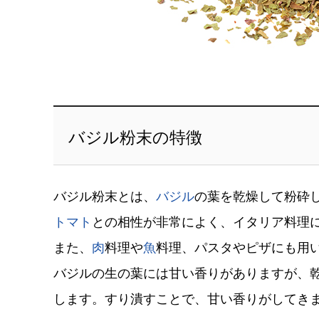
バジル粉末の特徴
バジル粉末とは、
バジル
の葉を乾燥して粉砕
トマト
との相性が非常によく、イタリア料理
また、
肉
料理や
魚
料理、パスタやピザにも用
バジルの生の葉には甘い香りがありますが、
します。すり潰すことで、甘い香りがしてき