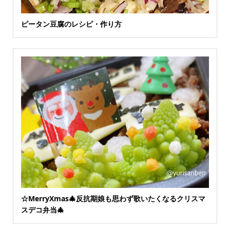
ピータン豆腐のレシピ・作り方
☆MerryXmas🎄反抗期娘も思わず歌いたくなるクリスマ
スデコ弁当🎄