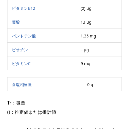
ビタミンB12
(0) μg
葉酸
13 μg
パントテン酸
1.35 mg
ビオチン
– μg
ビタミンC
9 mg
食塩相当量
0 g
Tr：微量
()：推定値または推計値