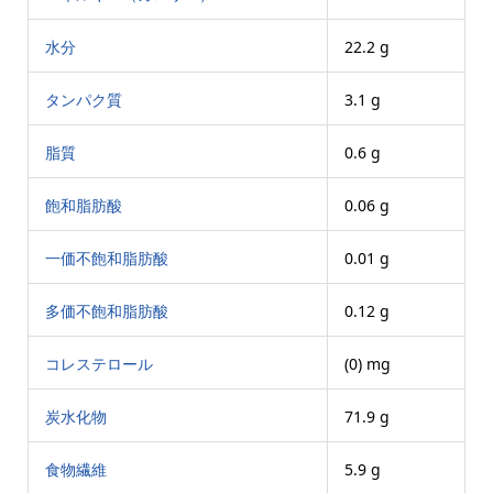
水分
22.2 g
タンパク質
3.1 g
脂質
0.6 g
飽和脂肪酸
0.06 g
一価不飽和脂肪酸
0.01 g
多価不飽和脂肪酸
0.12 g
コレステロール
(0) mg
炭水化物
71.9 g
食物繊維
5.9 g