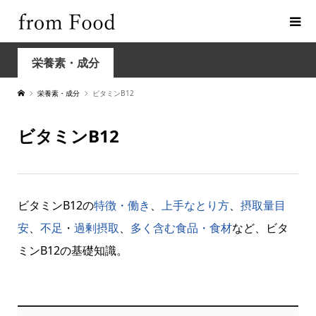
栄養素・成分
栄養素・成分
ビタミンB12
ビタミンB12
ビタミンB12の
特徴・働き
、
上手なとり方
、
摂取量目
安
、
不足
・
過剰摂取
、
多く含む食品・食材
など、ビタ
ミンB12の基礎知識。