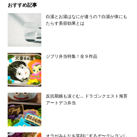
おすすめ記事
白湯とお湯はなにが違うの？白湯が体にも
たらす美容効果とは
ジブリ弁当特集！全９作品
反抗期娘も涙ぐむ… ドラゴンクエスト海苔
アートデコ弁当
オラがみんなを笑顔にするぞ〜クレヨンし