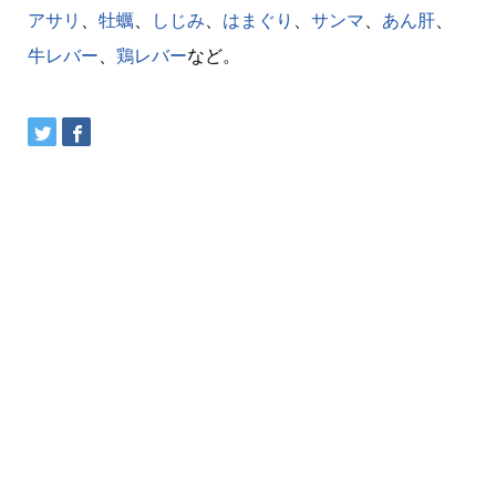
アサリ
、
牡蠣
、
しじみ
、
はまぐり
、
サンマ
、
あん肝
、
牛レバー
、
鶏レバー
など。