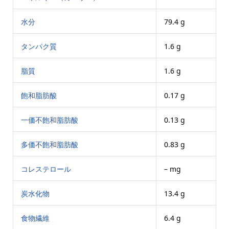
水分
79.4 g
タンパク質
1.6 g
脂質
1.6 g
飽和脂肪酸
0.17 g
一価不飽和脂肪酸
0.13 g
多価不飽和脂肪酸
0.83 g
コレステロール
– mg
炭水化物
13.4 g
食物繊維
6.4 g