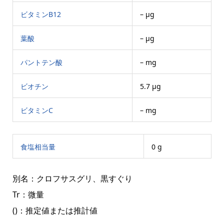
ビタミンB12
– μg
葉酸
– μg
パントテン酸
– mg
ビオチン
5.7 μg
ビタミンC
– mg
食塩相当量
0 g
別名：クロフサスグリ、黒すぐり
Tr：微量
()：推定値または推計値