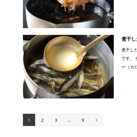
煮干し
煮干し
です。 
ー（カロリ
1
2
3
…
9
