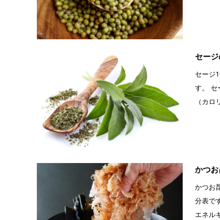
セージ
セージ
す。 セ
（カロリー）
かつお
かつお
分表です
エネルギ