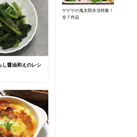
ゲゲゲの鬼太郎弁当特集！
全７作品
らし醤油和えのレシ