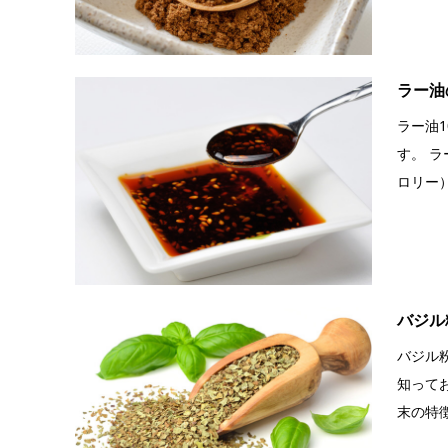
ラー油
ラー油
す。 ラ
ロリー） 9
バジル
バジル
知って
末の特徴