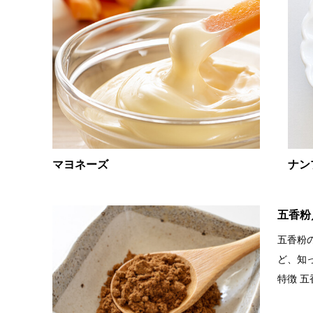
マヨネーズ
ナン
五香粉
五香粉
ど、知
特徴 五