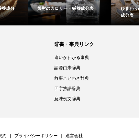
栄養成分
焼酎のカロリー・栄養成分表
ひまわり
成分表
辞書・事典リンク
違いがわかる事典
語源由来辞典
故事ことわざ辞典
四字熟語辞典
意味例文辞典
規約
プライバシーポリシー
運営会社