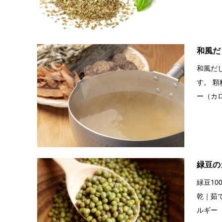
和風だ
和風だ
す。 顆
ー（カロリ
緑豆の
緑豆1
乾｜茹で
ルギー（