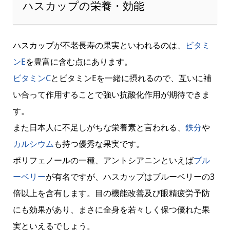
ハスカップの栄養・効能
ハスカップが不老長寿の果実といわれるのは、
ビタミ
ンE
を豊富に含む点にあります。
ビタミンC
とビタミンEを一緒に摂れるので、互いに補
い合って作用することで強い抗酸化作用が期待できま
す。
また日本人に不足しがちな栄養素と言われる、
鉄分
や
カルシウム
も持つ優秀な果実です。
ポリフェノールの一種、アントシアニンといえば
ブル
ーベリー
が有名ですが、ハスカップはブルーベリーの3
倍以上を含有します。目の機能改善及び眼精疲労予防
にも効果があり、まさに全身を若々しく保つ優れた果
実といえるでしょう。