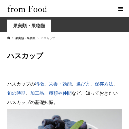
果実類・果物類
果実類・果物類
ハスカップ
ハスカップ
ハスカップの
特徴
、
栄養・効能
、
選び方
、
保存方法
、
旬の時期
、
加工品
、
種類や仲間
など、知っておきたい
ハスカップの基礎知識。