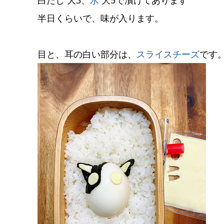
白だし 大3、
水
大5で漬けてあります
半日くらいで、味が入ります。
目と、耳の白い部分は、
スライスチーズ
です