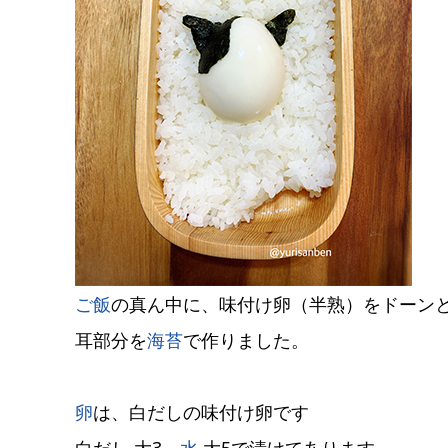
ご飯
の真ん中に、味付け卵（半熟）をドーン
耳部分を
海苔
で作りました。
卵
は、白だしの味付け卵です