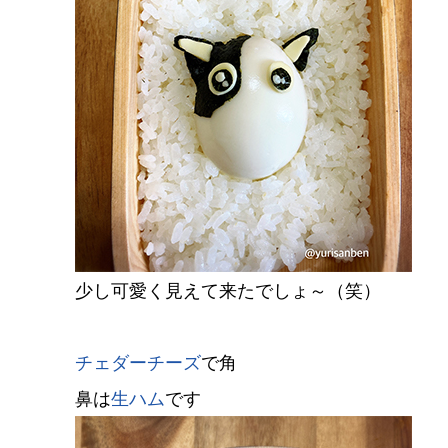
少し可愛く見えて来たでしょ～（笑）
チェダーチーズ
で角
鼻は
生ハム
です