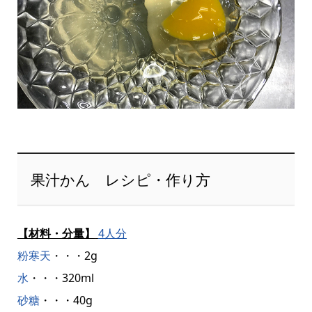
果汁かん レシピ・作り方
【材料・分量】
4人分
粉寒天
・・・2g
水
・・・320ml
砂糖
・・・40g