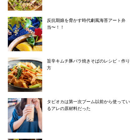
反抗期娘を脅かす時代劇風海苔アート弁
当〜！！
旨辛キムチ豚バラ焼きそばのレシピ・作り
方
タピオカは第一次ブーム以前から使ってい
るアレの原材料だった