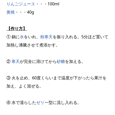
りんごジュース
・・・100ml
黄桃
・・・40g
【作り方】
① 鍋に
水
をいれ、
粉寒天
を振り入れる。5分ほど置いて
加熱し沸騰させて煮溶かす。
②
寒天
が完全に溶けてから
砂糖
を加える。
③ 火を止め、60度くらいまで温度が下がったら果汁を
加え、よく混ぜる。
④ 水で濡らした
ゼリー
型に流し入れる。