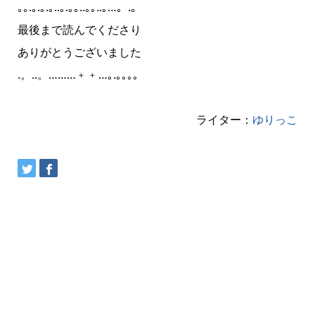
｡｡.｡.｡.｡..｡.｡｡..｡｡..｡…。‎.。
最後まで読んでくださり
ありがとうございました
.。..。………﹢﹢…｡.｡｡｡｡
ライター：
ゆりっこ