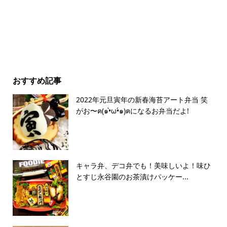
おすすめ記事
2022年元旦寅年の新春海苔アート弁当 笑
がお〜ฅ(๑•̀ω•́๑)ฅになるお弁当だよ!
キャラ弁、デコ弁でも！美味しいよ！味ひ
とすじ永谷園のお茶漬けパッケー...