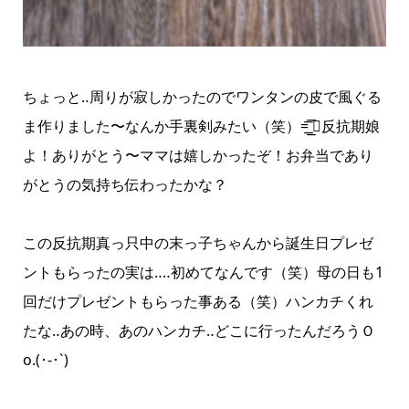
ちょっと‥周りが寂しかったのでワンタンの皮で風ぐる
ま作りました〜なんか手裏剣みたい（笑）=͟͟͞͞ 反抗期娘
よ！ありがとう〜ママは嬉しかったぞ！お弁当であり
がとうの気持ち伝わったかな？
この反抗期真っ只中の末っ子ちゃんから誕生日プレゼ
ントもらったの実は‥‥初めてなんです（笑）母の日も1
回だけプレゼントもらった事ある（笑）ハンカチくれ
たな‥あの時、あのハンカチ‥どこに行ったんだろうＯ
o.(･-･`)