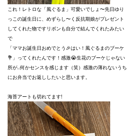
これ！レトロな「風ぐるま」可愛いでしょ〜先日ゆり
っこの誕生日に、めずらし〜く反抗期娘がプレゼント
してくれた物ですリボンも自分で結んでくれたみたい
で
「ママお誕生日おめでとう🎉はい！風ぐるまのブーケ
💐」ってくれたんです！感激😭生花のブーケじゃない
所が‥何かセンスを感じます（笑）感激の薄れないうち
にお弁当でお返ししたいと思います。
海苔アートも切れてます!