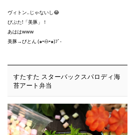
ヴィトン‥じゃないし😂
びぶた!「美豚」！
あははwww
美豚→びとん (๑•🐽•๑)ﾌﾞ-
すたすた スターバックスパロディ海
苔アート弁当