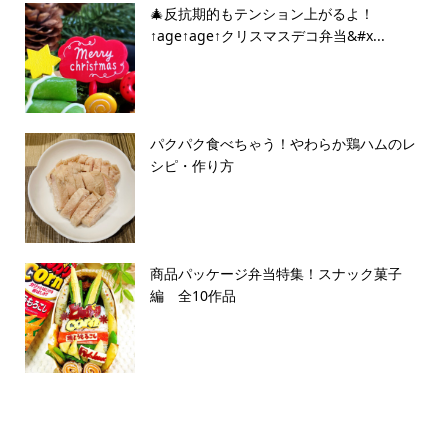
🎄反抗期的もテンション上がるよ！
↑age↑age↑クリスマスデコ弁当&#x...
パクパク食べちゃう！やわらか鶏ハムのレ
シピ・作り方
商品パッケージ弁当特集！スナック菓子
編 全10作品