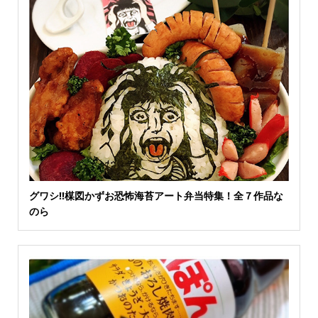
グワシ‼︎楳図かずお恐怖海苔アート弁当特集！全７作品な
のら