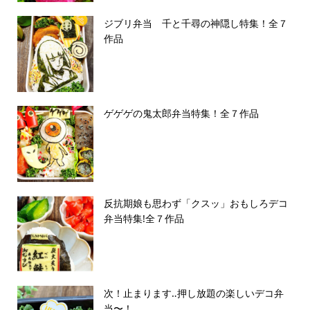
ジブリ弁当 千と千尋の神隠し特集！全７
作品
ゲゲゲの鬼太郎弁当特集！全７作品
反抗期娘も思わず「クスッ」おもしろデコ
弁当特集!全７作品
次！止まります‥押し放題の楽しいデコ弁
当〜！