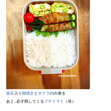
枝豆
入り
卵焼き
と
オクラ
の
肉
巻き
あと‥必ず残してくる
プチトマト
（笑）