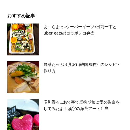
おすすめ記事
あ～らよっ♪ウーバーイーツ♪出前一丁と
uber eatsのコラボデコ弁当
野菜たっぷり具沢山韓国風豚汁のレシピ・
作り方
昭和香る…あて字で反抗期娘に愛の告白を
してみたよ！漢字の海苔アート弁当