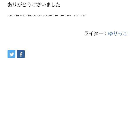
ありがとうございました
｡｡.｡.｡.｡..｡.｡｡..｡｡..｡…。‎.。.。..。..。..。
ライター：
ゆりっこ