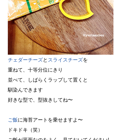
チェダーチーズ
と
スライスチーズ
を
重ねて、十等分位にきり
並べて、しばらくラップして置くと
馴染んできます
好きな型で、型抜きしてね〜
ご飯
に海苔アートを乗せますよ〜
ドキドキ（笑）
ご飯が平面なのをよく、見ておいてください!