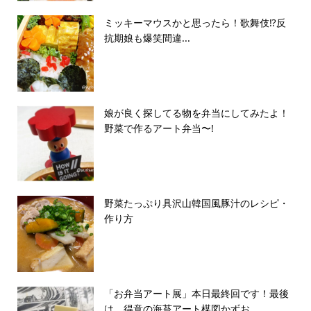
ミッキーマウスかと思ったら！歌舞伎⁉️反
抗期娘も爆笑間違...
娘が良く探してる物を弁当にしてみたよ！
野菜で作るアート弁当〜!
野菜たっぷり具沢山韓国風豚汁のレシピ・
作り方
「お弁当アート展」本日最終回です！最後
は、得意の海苔アート楳図かずお...