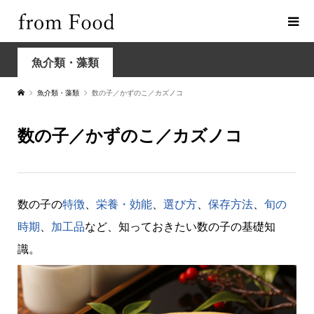
魚介類・藻類
魚介類・藻類
数の子／かずのこ／カズノコ
数の子／かずのこ／カズノコ
数の子の
特徴
、
栄養・効能
、
選び方
、
保存方法
、
旬の
時期
、
加工品
など、知っておきたい数の子の基礎知
識。