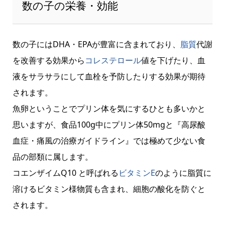
数の子の栄養・効能
数の子にはDHA・EPAが豊富に含まれており、
脂質
代謝
を改善する効果から
コレステロール
値を下げたり、血
液をサラサラにして血栓を予防したりする効果が期待
されます。
魚卵ということでプリン体を気にするひとも多いかと
思いますが、食品100g中にプリン体50mgと『高尿酸
血症・痛風の治療ガイドライン』では極めて少ない食
品の部類に属します。
コエンザイムQ10 と呼ばれる
ビタミンE
のように脂質に
溶けるビタミン様物質も含まれ、細胞の酸化を防ぐと
されます。