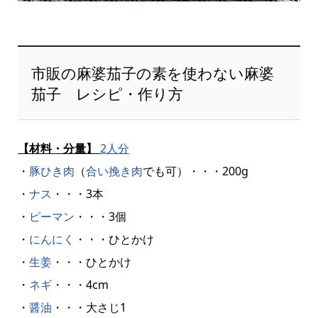
市販の麻婆茄子の素を使わない麻婆
茄子 レシピ・作り方
【材料・分量】
2人分
・
豚ひき肉
（
合い挽き肉
でも可）・・・200g
・
ナス
・・・3本
・
ピーマン
・・・3個
・
にんにく
・・・ひとかけ
・
生姜
・・・ひとかけ
・
ネギ
・・・4cm
・
醤油
・・・大さじ1