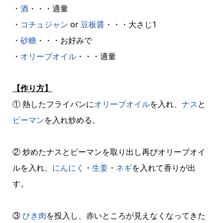
・
酒
・・・適量
・
コチュジャン
or
豆板醤
・・・大さじ1
・
砂糖
・・・お好みで
・
オリーブオイル
・・・適量
【作り方】
① 熱したフライパンに
オリーブオイル
を入れ、
ナス
と
ピーマン
を入れ炒める。
② 炒めたナスとピーマンを取り出し再びオリーブオイ
ルを入れ、
にんにく
・
生姜
・
ネギ
を入れて香りが出
す。
③
ひき肉
を投入し、赤いところが見えなくなってきた