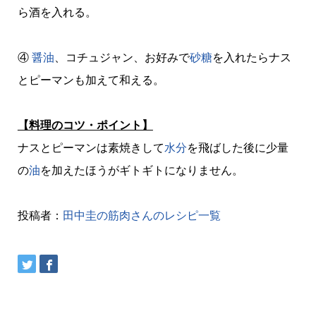
ら酒を入れる。
④
醤油
、コチュジャン、お好みで
砂糖
を入れたらナス
とピーマンも加えて和える。
【料理のコツ・ポイント】
ナスとピーマンは素焼きして
水分
を飛ばした後に少量
の
油
を加えたほうがギトギトになりません。
投稿者：
田中圭の筋肉さんのレシピ一覧