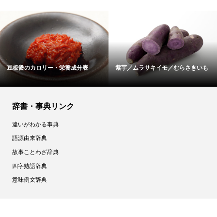
豆板醤のカロリー・栄養成分表
紫芋／ムラサキイモ／むらさきいも
辞書・事典リンク
違いがわかる事典
語源由来辞典
故事ことわざ辞典
四字熟語辞典
意味例文辞典