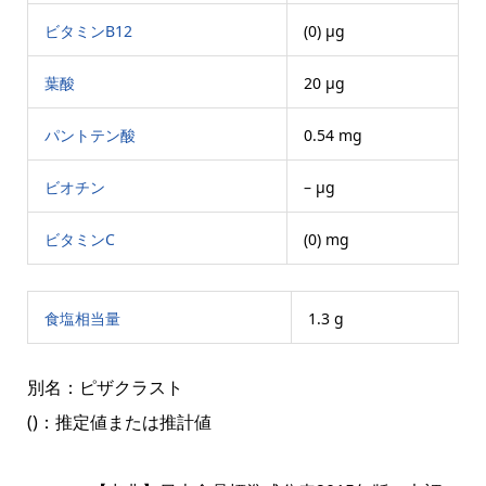
ビタミンB12
(0) μg
葉酸
20 μg
パントテン酸
0.54 mg
ビオチン
– μg
ビタミンC
(0) mg
食塩相当量
1.3 g
別名：ピザクラスト
()：推定値または推計値