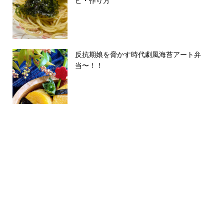
ピ・作り方
反抗期娘を脅かす時代劇風海苔アート弁
当〜！！