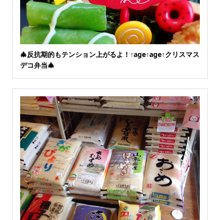
🎄反抗期的もテンション上がるよ！↑age↑age↑クリスマス
デコ弁当🎄