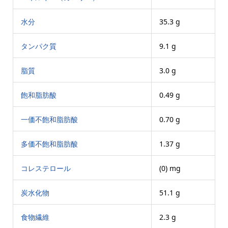
水分
35.3 g
タンパク質
9.1 g
脂質
3.0 g
飽和脂肪酸
0.49 g
一価不飽和脂肪酸
0.70 g
多価不飽和脂肪酸
1.37 g
コレステロール
(0) mg
炭水化物
51.1 g
食物繊維
2.3 g