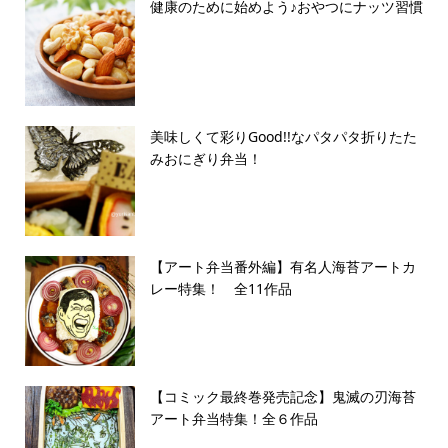
健康のために始めよう♪おやつにナッツ習慣
美味しくて彩りGood!!なパタパタ折りたた
みおにぎり弁当！
【アート弁当番外編】有名人海苔アートカ
レー特集！ 全11作品
【コミック最終巻発売記念】鬼滅の刃海苔
アート弁当特集！全６作品