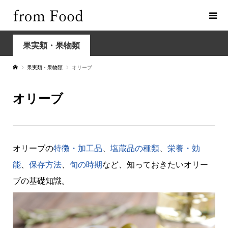
果実類・果物類
果実類・果物類
オリーブ
オリーブ
オリーブの
特徴・加工品
、
塩蔵品の種類
、
栄養・効
能
、
保存方法
、
旬の時期
など、知っておきたいオリー
ブの基礎知識。