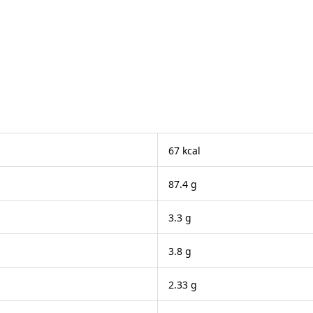
。
67 kcal
87.4 g
3.3 g
3.8 g
2.33 g