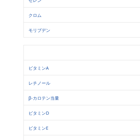
セレン
クロム
モリブデン
ビタミンA
レチノール
β-カロテン当量
ビタミンD
ビタミンE