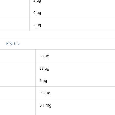
3 μg
0 μg
4 μg
ビタミン
38 μg
38 μg
6 μg
0.3 μg
0.1 mg