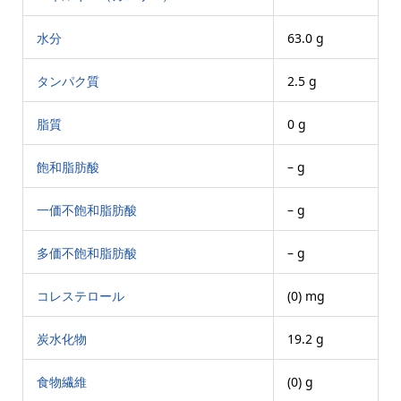
水分
63.0 g
タンパク質
2.5 g
脂質
0 g
飽和脂肪酸
– g
一価不飽和脂肪酸
– g
多価不飽和脂肪酸
– g
コレステロール
(0) mg
炭水化物
19.2 g
食物繊維
(0) g