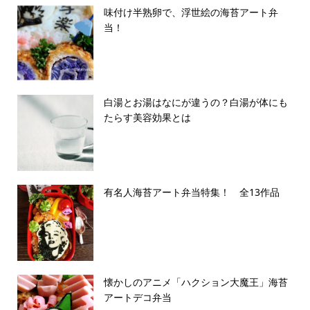
味付け半熟卵で、浮世絵の海苔アート弁
当！
白湯とお湯はなにが違うの？白湯が体にも
たらす美容効果とは
有名人海苔アート弁当特集！ 全13作品
懐かしのアニメ「ハクション大魔王」海苔
アートデコ弁当