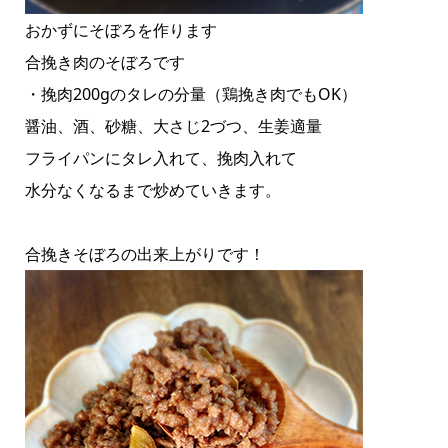
おかずにそぼろを作ります
合挽き肉のそぼろです
・挽肉200gのタレの分量（鶏挽き肉でもOK）
醤油、酒、砂糖、大さじ2づつ、生姜適量
フライパンにタレ入れて、挽肉入れて
水分なくなるまで炒めていきます。
合挽きそぼろの出来上がりです！