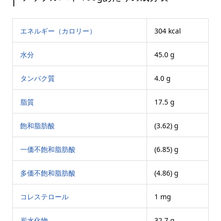
エネルギー（カロリー）
304 kcal
水分
45.0 g
タンパク質
4.0 g
脂質
17.5 g
飽和脂肪酸
(3.62) g
一価不飽和脂肪酸
(6.85) g
多価不飽和脂肪酸
(4.86) g
コレステロール
1 mg
炭水化物
32.7 g