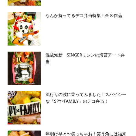
なんか持ってるデコ弁当特集！全８作品
温故知新 SINGERミシンの海苔アート弁
当
流行りの波に乗ってみました！スパイシー
な「SPY×FAMILY」のデコ弁当！
年明け早々〜笑っちゃお！笑う角には福来