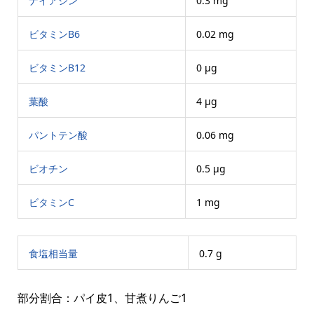
ナイアシン
0.3 mg
ビタミンB6
0.02 mg
ビタミンB12
0 μg
葉酸
4 μg
パントテン酸
0.06 mg
ビオチン
0.5 μg
ビタミンC
1 mg
食塩相当量
0.7 g
部分割合：パイ皮1、甘煮りんご1