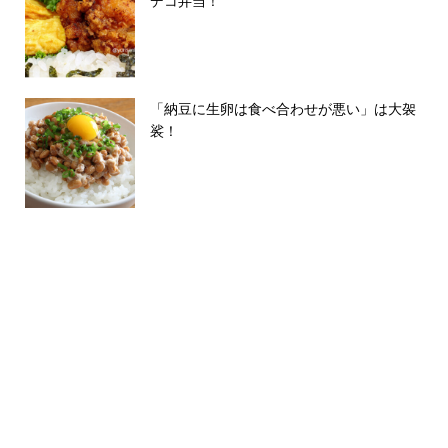
デコ弁当！
「納豆に生卵は食べ合わせが悪い」は大袈
裟！