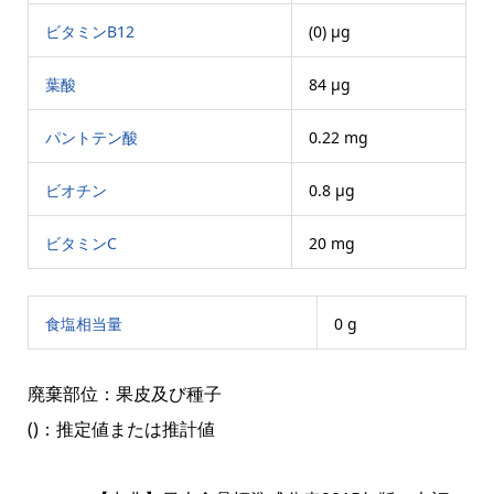
ビタミンB12
(0) μg
葉酸
84 μg
パントテン酸
0.22 mg
ビオチン
0.8 μg
ビタミンC
20 mg
食塩相当量
0 g
廃棄部位：果皮及び種子
()：推定値または推計値