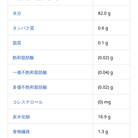
水分
82.0 g
タンパク質
0.6 g
脂質
0.1 g
飽和脂肪酸
(0.02) g
一価不飽和脂肪酸
(0.04) g
多価不飽和脂肪酸
(0.02) g
コレステロール
(0) mg
炭水化物
16.9 g
食物繊維
1.3 g