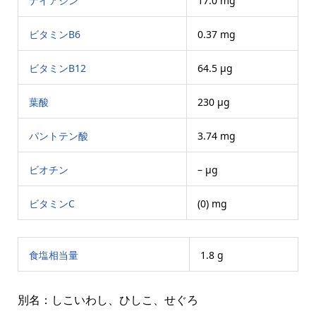
ナイアシン
17.0 mg
ビタミンB6
0.37 mg
ビタミンB12
64.5 μg
葉酸
230 μg
パントテン酸
3.74 mg
ビオチン
– μg
ビタミンC
(0) mg
食塩相当量
1.8 g
別名：しこいわし、ひしこ、せぐろ