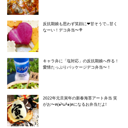
反抗期娘も思わず笑顔に❤︎甘そうで…甘く
なーい！デコ弁当〜🍭
キャラ弁に「塩対応」の反抗期娘へ作る！
愛情たっぷりパッケージデコ弁当〜！
2022年元旦寅年の新春海苔アート弁当 笑
がお〜ฅ(๑•̀ω•́๑)ฅになるお弁当だよ!