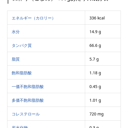
エネルギー（カロリー）
336 kcal
水分
14.9 g
タンパク質
66.6 g
脂質
5.7 g
飽和脂肪酸
1.18 g
一価不飽和脂肪酸
0.45 g
多価不飽和脂肪酸
1.01 g
コレステロール
720 mg
炭水化物
0.3 g