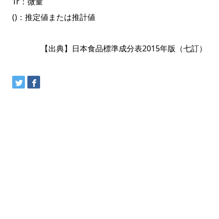
Tr：微量
()：推定値または推計値
【出典】日本食品標準成分表2015年版（七訂）