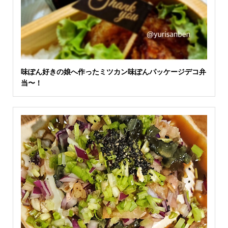
味ぽん好きの娘へ作ったミツカン味ぽんパッケージデコ弁
当〜！