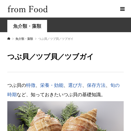
魚介類・藻類
魚介類・藻類
つぶ貝／ツブ貝／ツブガイ
つぶ貝／ツブ貝／ツブガイ
つぶ貝の
特徴
、
栄養・効能
、
選び方
、
保存方法
、
旬の
時期
など、知っておきたいつぶ貝の基礎知識。