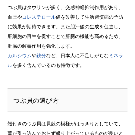
つぶ貝はタウリンが多く、交感神経抑制作用があり、
血圧や
コレステロール
値を改善して生活習慣病の予防
に効果が期待できます。また胆汁酸の生成を促進し、
肝細胞の再生を促すことで肝臓の機能も高めるため、
肝臓の解毒作用を強化します。
カルシウム
や
鉄分
など、日本人に不足しがちな
ミネラ
ル
を多く含んでいるのも特徴です。
つぶ貝の選び方
殻付きのつぶ貝は貝殻の模様がはっきりとしていて、
蓋が引っ込んでおらず盛り上がっているものが良いと