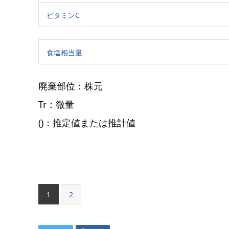
ビタミンC
食塩相当量
廃棄部位：株元
Tr：微量
()：推定値または推計値
1
2