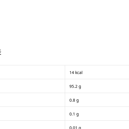
。
表
14 kcal
95.2 g
0.8 g
0.1 g
0.01 g