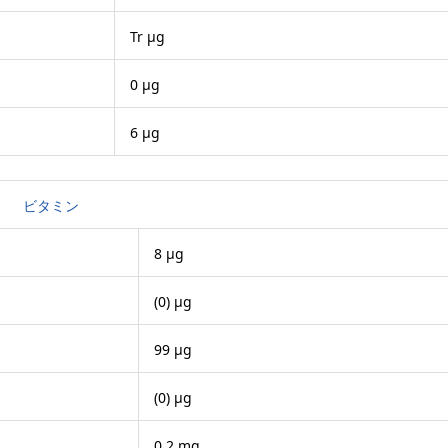
Tr μg
0 μg
6 μg
ビタミン
8 μg
(0) μg
99 μg
(0) μg
0.2 mg