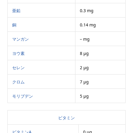
亜鉛
0.3 mg
銅
0.14 mg
マンガン
– mg
ヨウ素
8 μg
セレン
2 μg
クロム
7 μg
モリブデン
5 μg
ビタミン
ビタミンA
0 μg