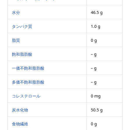
水分
46.5 g
タンパク質
1.0 g
脂質
0 g
飽和脂肪酸
– g
一価不飽和脂肪酸
– g
多価不飽和脂肪酸
– g
コレステロール
0 mg
炭水化物
50.5 g
食物繊維
0 g