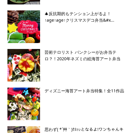
🎄反抗期的もテンション上がるよ！
↑age↑age↑クリスマスデコ弁当&#x...
芸術テロリスト バンクシーがお弁当テ
ロ？！2020年ネズミの絵海苔アート弁当
ディズニー海苔アート弁当特集！全11作品
思わず( *´艸｀)ｸｽｯ♪となるよ!ワンちゃんキ