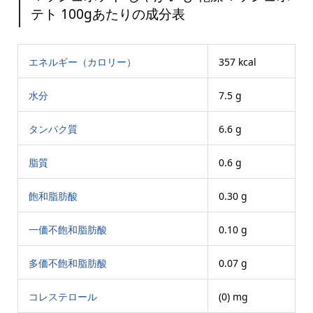
テト 100gあたりの成分表
エネルギー（カロリー）
357 kcal
水分
7.5 g
タンパク質
6.6 g
脂質
0.6 g
飽和脂肪酸
0.30 g
一価不飽和脂肪酸
0.10 g
多価不飽和脂肪酸
0.07 g
コレステロール
(0) mg