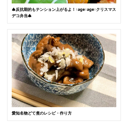
🎄反抗期的もテンション上がるよ！↑age↑age↑クリスマス
デコ弁当🎄
愛知名物どて煮のレシピ・作り方