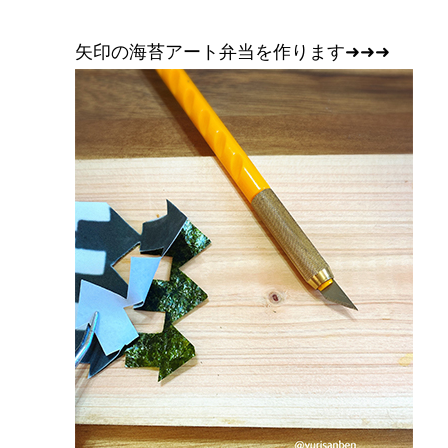
矢印の海苔アート弁当を作ります➜➜➜