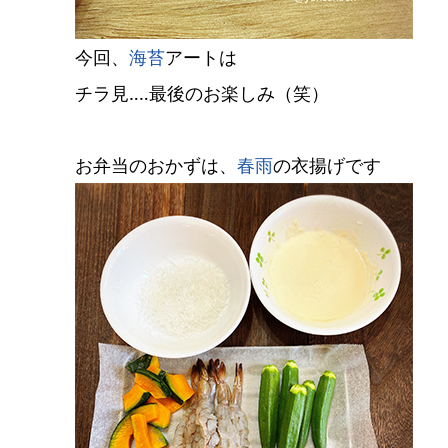
今回、
海苔
アートは
チラ見‥‥最後のお楽しみ（笑）
お弁当のおかずは、
春雨
の衣揚げです