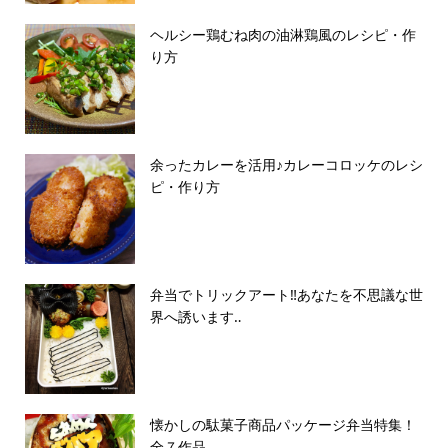
ヘルシー鶏むね肉の油淋鶏風のレシピ・作
り方
余ったカレーを活用♪カレーコロッケのレシ
ピ・作り方
弁当でトリックアート‼️あなたを不思議な世
界へ誘います‥
懐かしの駄菓子商品パッケージ弁当特集！
全７作品