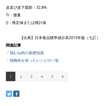
皮及び皮下脂肪：32.8%
Tr：微量
()：推定値または推計値
【出典】日本食品標準成分表2015年版（七訂）
関連記事
・
鶏むね肉の基礎知識
・
鶏胸肉を使ったレシピの一覧
1
2
3
4
5
6