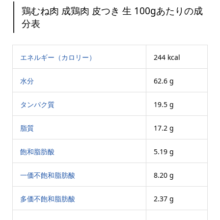
鶏むね肉 成鶏肉 皮つき 生 100gあたりの成
分表
エネルギー（カロリー）
244 kcal
水分
62.6 g
タンパク質
19.5 g
脂質
17.2 g
飽和脂肪酸
5.19 g
一価不飽和脂肪酸
8.20 g
多価不飽和脂肪酸
2.37 g