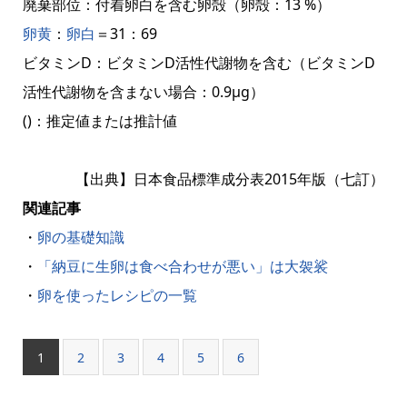
廃棄部位：付着卵白を含む卵殻（卵殻：13 %）
卵黄
：
卵白
＝31：69
ビタミンD：ビタミンD活性代謝物を含む（ビタミンD
活性代謝物を含まない場合：0.9μg）
()：推定値または推計値
【出典】日本食品標準成分表2015年版（七訂）
関連記事
・
卵の基礎知識
・
「納豆に生卵は食べ合わせが悪い」は大袈裟
・
卵を使ったレシピの一覧
1
2
3
4
5
6