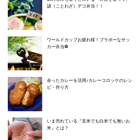
諺（ことわざ）デコ弁当！！
ワールドカップお疲れ様！ブラボーなサッ
カー弁当⚽️
余ったカレーを活用♪カレーコロッケのレシ
ピ・作り方
いま売れている『玄米でも白米でも無いお
米』とは？