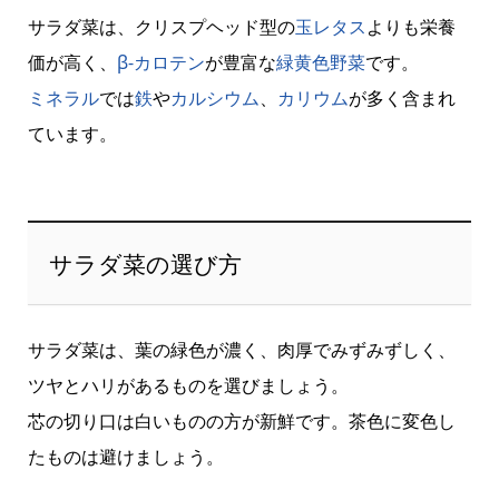
サラダ菜は、クリスプヘッド型の
玉レタス
よりも栄養
価が高く、
β-カロテン
が豊富な
緑黄色野菜
です。
ミネラル
では
鉄
や
カルシウム
、
カリウム
が多く含まれ
ています。
サラダ菜の選び方
サラダ菜は、葉の緑色が濃く、肉厚でみずみずしく、
ツヤとハリがあるものを選びましょう。
芯の切り口は白いものの方が新鮮です。茶色に変色し
たものは避けましょう。