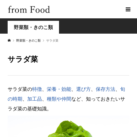
野菜類・きのこ類
野菜類・きのこ類
サラダ菜
サラダ菜
サラダ菜の
特徴
、
栄養・効能
、
選び方
、
保存方法
、
旬
の時期
、
加工品
、
種類や仲間
など、知っておきたいサ
ラダ菜の基礎知識。