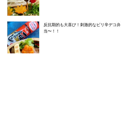
反抗期的も大喜び！刺激的なピリ辛デコ弁
当〜！！