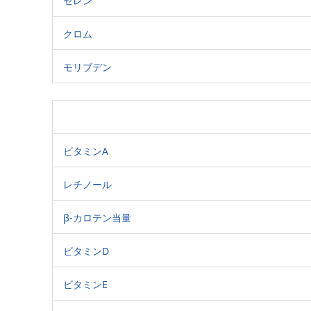
セレン
クロム
モリブデン
ビタミンA
レチノール
β-カロテン当量
ビタミンD
ビタミンE