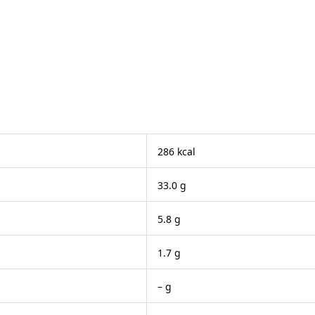
286 kcal
33.0 g
5.8 g
1.7 g
– g