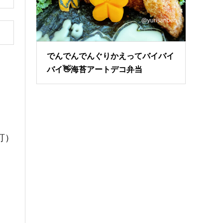
でんでんでんぐりかえってバイバイ
バイ👋海苔アートデコ弁当
訂）