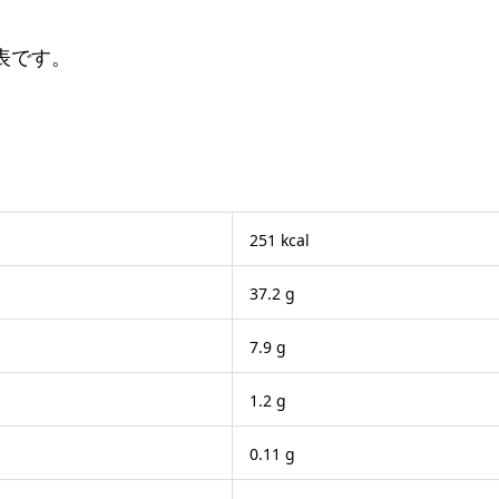
表です。
251 kcal
37.2 g
7.9 g
1.2 g
0.11 g