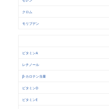
セレン
クロム
モリブデン
ビタミンA
レチノール
β-カロテン当量
ビタミンD
ビタミンE