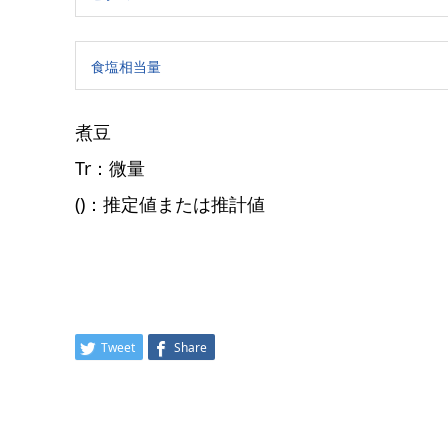
食塩相当量
煮豆
Tr：微量
()：推定値または推計値
Tweet
Share