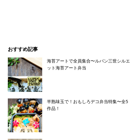
おすすめ記事
海苔アートで全員集合〜ルパン三世シルエ
ット海苔アート弁当
半熟味玉で！おもしろデコ弁当特集〜全5
作品！