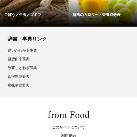
ごぼう／牛蒡／ゴボウ
梅酒のカロリー・栄養成分表
辞書・事典リンク
違いがわかる事典
語源由来辞典
故事ことわざ辞典
四字熟語辞典
意味例文辞典
このサイトについて
利用規約