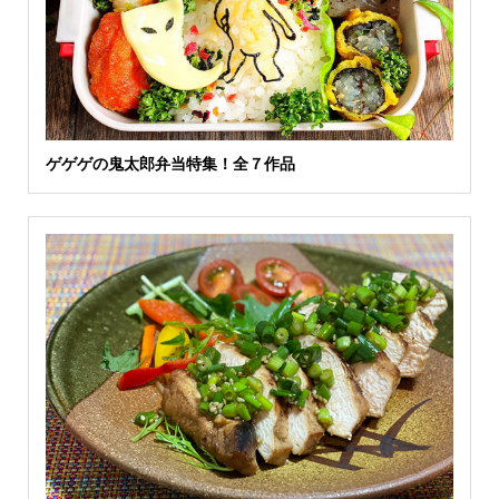
ゲゲゲの鬼太郎弁当特集！全７作品