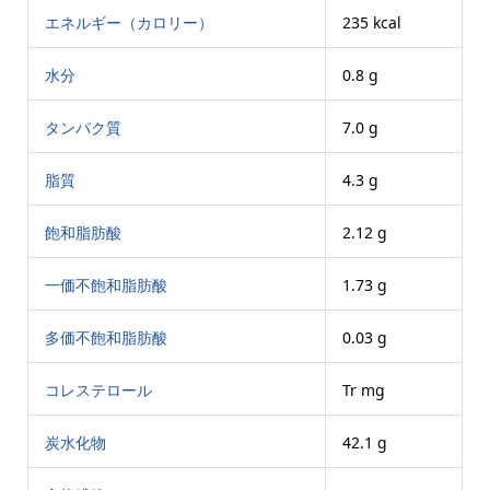
エネルギー（カロリー）
235 kcal
水分
0.8 g
タンパク質
7.0 g
脂質
4.3 g
飽和脂肪酸
2.12 g
一価不飽和脂肪酸
1.73 g
多価不飽和脂肪酸
0.03 g
コレステロール
Tr mg
炭水化物
42.1 g