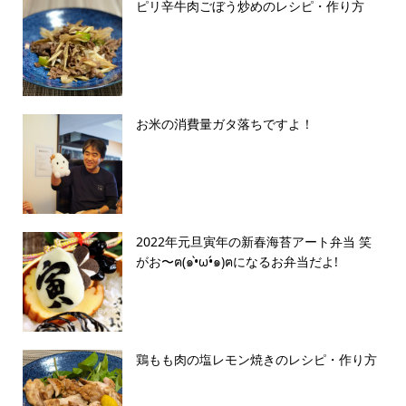
ピリ辛牛肉ごぼう炒めのレシピ・作り方
お米の消費量ガタ落ちですよ！
2022年元旦寅年の新春海苔アート弁当 笑
がお〜ฅ(๑•̀ω•́๑)ฅになるお弁当だよ!
鶏もも肉の塩レモン焼きのレシピ・作り方