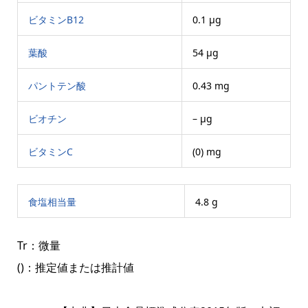
ビタミンB12
0.1 μg
葉酸
54 μg
パントテン酸
0.43 mg
ビオチン
– μg
ビタミンC
(0) mg
食塩相当量
4.8 g
Tr：微量
()：推定値または推計値