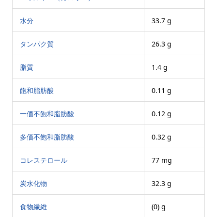
水分
33.7 g
タンパク質
26.3 g
脂質
1.4 g
飽和脂肪酸
0.11 g
一価不飽和脂肪酸
0.12 g
多価不飽和脂肪酸
0.32 g
コレステロール
77 mg
炭水化物
32.3 g
食物繊維
(0) g