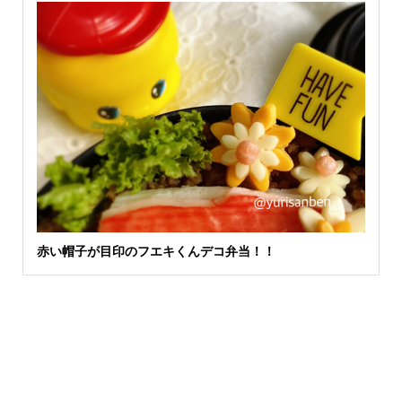
赤い帽子が目印のフエキくんデコ弁当！！