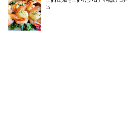
止まれ!✋蝶も止まったパロディ標識デコ弁
当