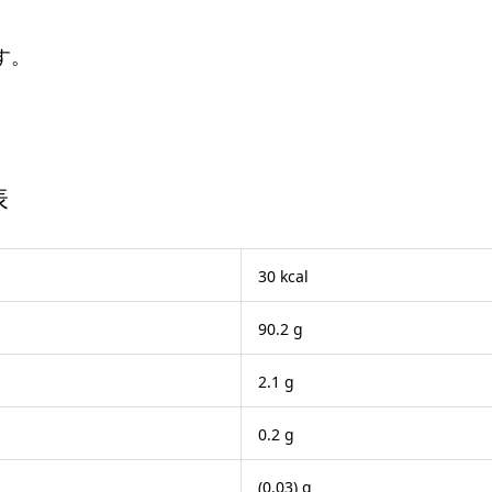
す。
表
30 kcal
90.2 g
2.1 g
0.2 g
(0.03) g