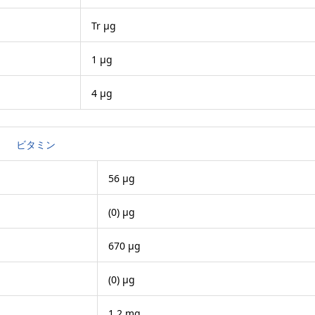
Tr μg
1 μg
4 μg
ビタミン
56 μg
(0) μg
670 μg
(0) μg
1.2 mg