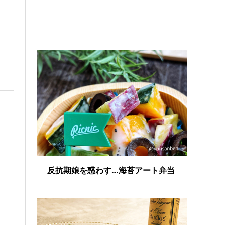
反抗期娘を惑わす…海苔アート弁当