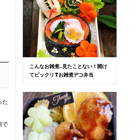
。
こんなお雑煮‥見たことない！開け
てビックリ❣お雑煮デコ弁当
った
頃で
。