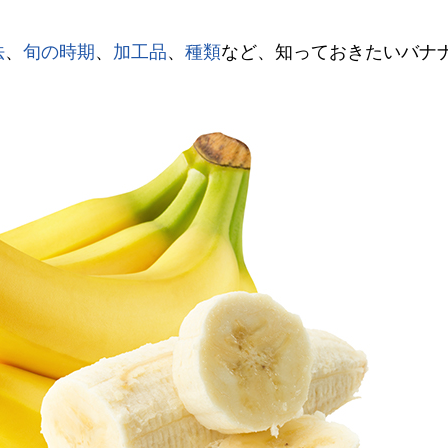
法
、
旬の時期
、
加工品
、
種類
など、知っておきたいバナ