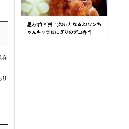
思わず( *´艸｀)ｸｽｯ♪となるよ!ワンち
ゃんキャラおにぎりのデコ弁当
保存
あり
。