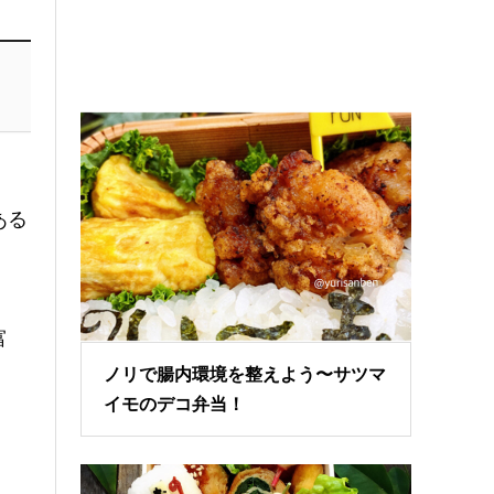
ある
富
ノリで腸内環境を整えよう〜サツマ
イモのデコ弁当！
。