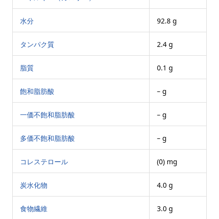
水分
92.8 g
タンパク質
2.4 g
脂質
0.1 g
飽和脂肪酸
– g
一価不飽和脂肪酸
– g
多価不飽和脂肪酸
– g
コレステロール
(0) mg
炭水化物
4.0 g
食物繊維
3.0 g