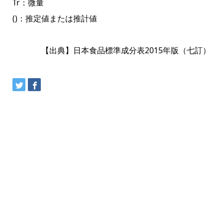
Tr：微量
()：推定値または推計値
【出典】日本食品標準成分表2015年版（七訂）