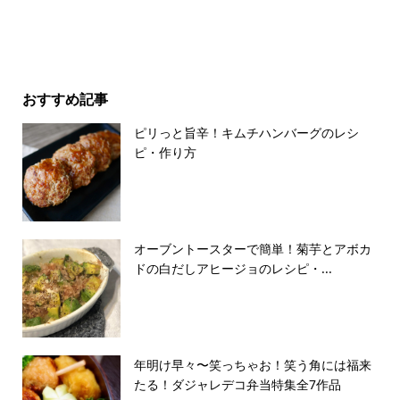
おすすめ記事
ピリっと旨辛！キムチハンバーグのレシ
ピ・作り方
オーブントースターで簡単！菊芋とアボカ
ドの白だしアヒージョのレシピ・...
年明け早々〜笑っちゃお！笑う角には福来
たる！ダジャレデコ弁当特集全7作品