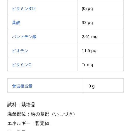
ビタミンB12
(0) μg
葉酸
33 μg
パントテン酸
2.61 mg
ビオチン
11.5 μg
ビタミンC
Tr mg
食塩相当量
0 g
試料：栽培品
廃棄部位：柄の基部（いしづき）
エネルギー：暫定値