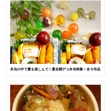
弁当の中で夏を楽しんで！夏全開デコ弁当特集！全９作品