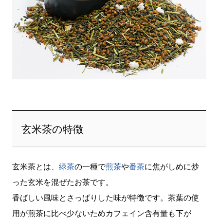
玄米茶の特徴
玄米茶とは、
緑茶
の一種で
煎茶
や
番茶
に焦がしめに炒
った玄米を混ぜたお茶です。
香ばしい風味とさっぱりした味が特徴です。茶葉の使
用が煎茶に比べ少ないためカフェイン含有量も下が