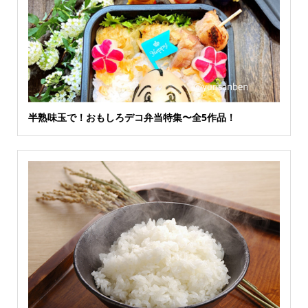
半熟味玉で！おもしろデコ弁当特集〜全5作品！