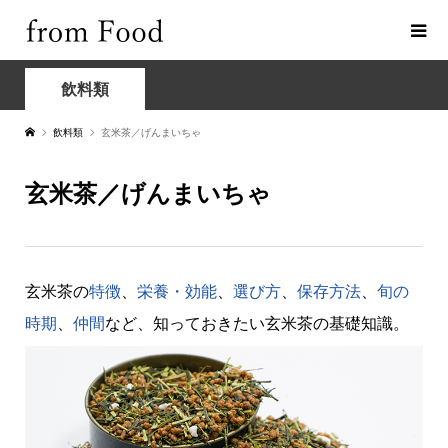
飲料類
飲料類
玄米茶／げんまいちゃ
玄米茶／げんまいちゃ
玄米茶の
特徴
、
栄養・効能
、
選び方
、
保存方法
、
旬の
時期
、
仲間
など、知っておきたい玄米茶の基礎知識。