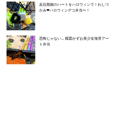
反抗期娘のハートをハロウィンで！わしづ
かみ❤ハロウィンデコ弁当〜！
恐怖じゃない… 楳図かずお美少女海苔アー
ト弁当