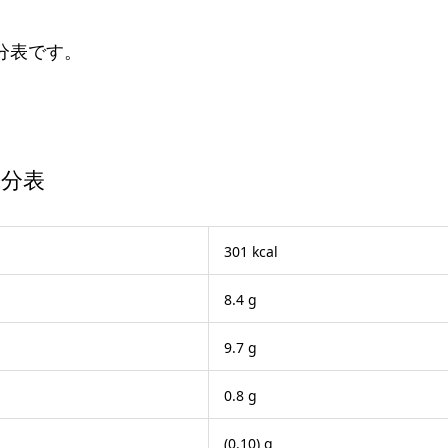
分表です。
成分表
301 kcal
8.4 g
9.7 g
0.8 g
(0.10) g