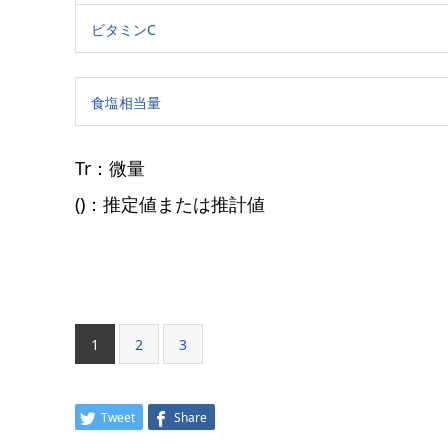
ビタミンC
食塩相当量
Tr：微量
()：推定値または推計値
1
2
3
Tweet
Share