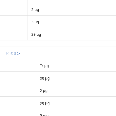
2 μg
3 μg
29 μg
ビタミン
Tr μg
(0) μg
2 μg
(0) μg
0 mg