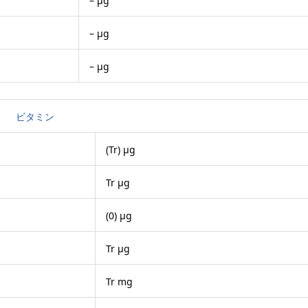
– μg
– μg
– μg
ビタミン
(Tr) μg
Tr μg
(0) μg
Tr μg
Tr mg