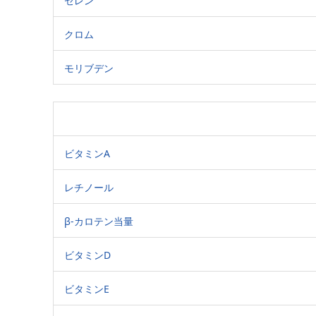
セレン
クロム
モリブデン
ビタミンA
レチノール
β-カロテン当量
ビタミンD
ビタミンE