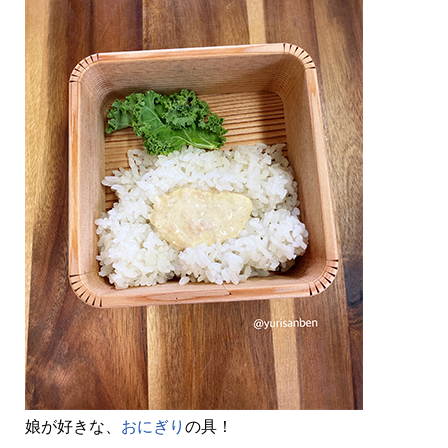
娘が好きな、
おにぎり
の具！