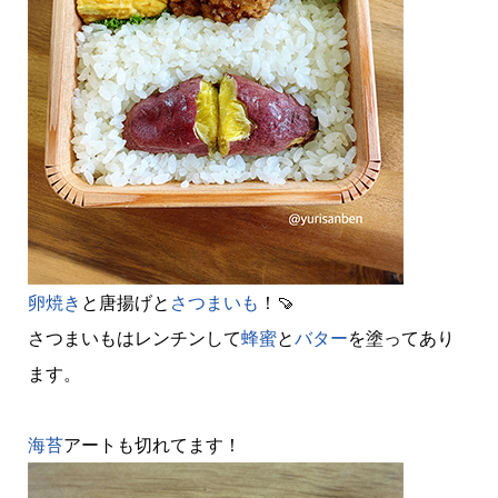
卵焼き
と唐揚げと
さつまいも
！🍠
さつまいもはレンチンして
蜂蜜
と
バター
を塗ってあり
ます。
海苔
アートも切れてます！