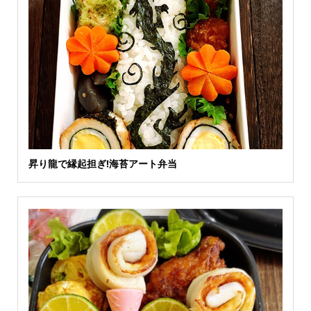
昇り龍で縁起担ぎ!海苔アート弁当