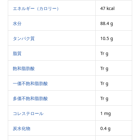
エネルギー（カロリー）
47 kcal
水分
88.4 g
タンパク質
10.5 g
脂質
Tr g
飽和脂肪酸
Tr g
一価不飽和脂肪酸
Tr g
多価不飽和脂肪酸
Tr g
コレステロール
1 mg
炭水化物
0.4 g