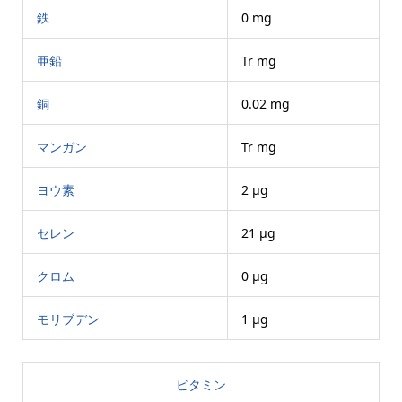
鉄
0 mg
亜鉛
Tr mg
銅
0.02 mg
マンガン
Tr mg
ヨウ素
2 μg
セレン
21 μg
クロム
0 μg
モリブデン
1 μg
ビタミン